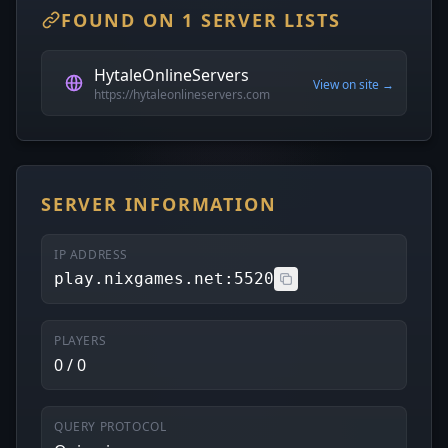
FOUND ON 1 SERVER LISTS
HytaleOnlineServers
View on site →
https://hytaleonlineservers.com
SERVER INFORMATION
IP ADDRESS
play.nixgames.net:5520
PLAYERS
0 / 0
QUERY PROTOCOL