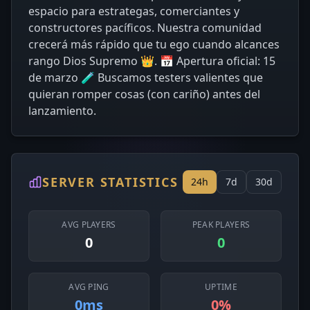
espacio para estrategas, comerciantes y
constructores pacíficos. Nuestra comunidad
crecerá más rápido que tu ego cuando alcances
rango Dios Supremo 👑. 📅 Apertura oficial: 15
de marzo 🧪 Buscamos testers valientes que
quieran romper cosas (con cariño) antes del
lanzamiento.
SERVER STATISTICS
24h
7d
30d
AVG PLAYERS
PEAK PLAYERS
0
0
AVG PING
UPTIME
0ms
0%