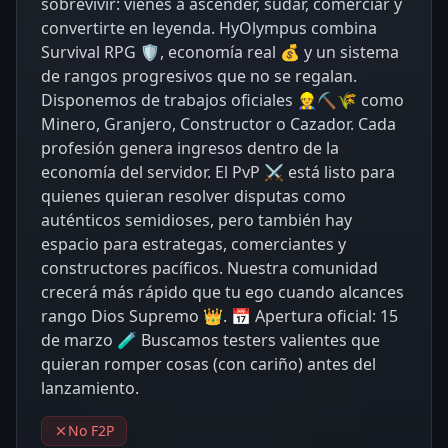
sobrevivir: vienes a ascender, sudar, comerciar y
convertirte en leyenda. HyOlympus combina
Survival RPG 🛡, economía real 💰 y un sistema
de rangos progresivos que no se regalan.
Disponemos de trabajos oficiales 👷⛏🌾 como
Minero, Granjero, Constructor o Cazador. Cada
profesión genera ingresos dentro de la
economía del servidor. El PvP ⚔ está listo para
quienes quieran resolver disputas como
auténticos semidioses, pero también hay
espacio para estrategas, comerciantes y
constructores pacíficos. Nuestra comunidad
crecerá más rápido que tu ego cuando alcances
rango Dios Supremo 👑. 📅 Apertura oficial: 15
de marzo 🧪 Buscamos testers valientes que
quieran romper cosas (con cariño) antes del
lanzamiento.
No F2P