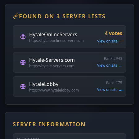
FOUND ON 3 SERVER LISTS
4 votes
HytaleOnlineServers
https://hytaleonlineservers.com
View on site →
Rank #943
Hytale-Servers.com
View on site →
https://hytale-servers.com
Rank #75
HytaleLobby
View on site →
https://www.hytalelobby.com
SERVER INFORMATION