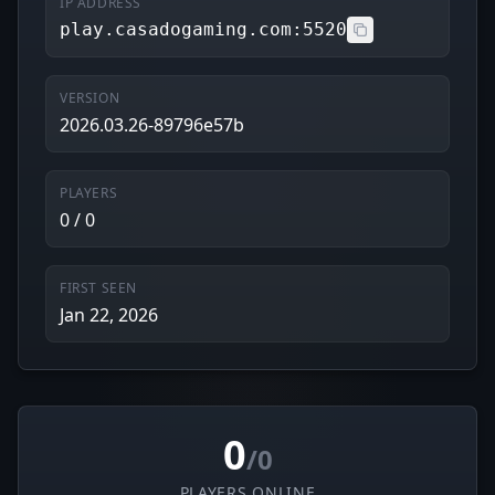
IP ADDRESS
play.casadogaming.com:5520
VERSION
2026.03.26-89796e57b
PLAYERS
0 / 0
FIRST SEEN
Jan 22, 2026
0
/0
PLAYERS ONLINE