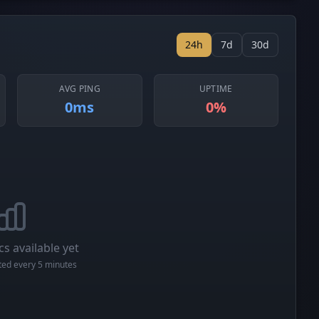
24h
7d
30d
AVG PING
UPTIME
0ms
0%
cs available yet
cted every 5 minutes