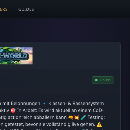
VERS
GUIDES
Online
em mit Belohnungen 🔹 Klassen- & Rassensystem
ktiv 🎯 In Arbeit: Es wird aktuell an einem CoD-
tig actionreich abballern kann 🔫💥 🧪 Testing:
 getestet, bevor sie vollständig live gehen. ⚠️