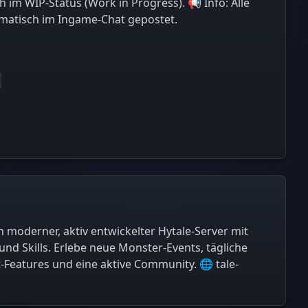
h im WIP-Status (Work in Progress). 📢 Info: Alle
omatisch im Ingame-Chat gepostet.
n moderner, aktiv entwickelter Hytale-Server mit
und Skills. Erlebe neue Monster-Events, tägliche
Features und eine aktive Community. 🌐 tale-