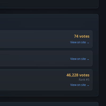
74 votes
View on site →
View on site →
46,228 votes
Rank #5
View on site →