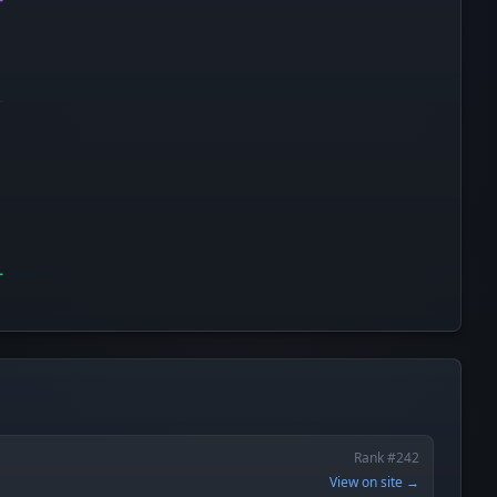
Rank #242
View on site →