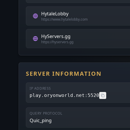
HytaleLobby
https://www.hytalelobby.com
HyServers.gg
https://hyservers.gg
SERVER INFORMATION
IP ADDRESS
play.oryonworld.net:5520
QUERY PROTOCOL
Quic_ping