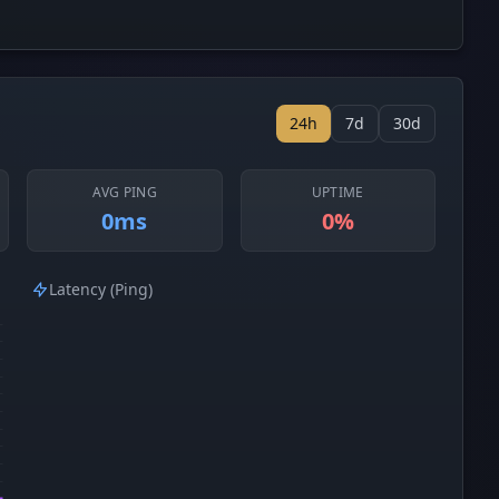
24h
7d
30d
AVG PING
UPTIME
0ms
0%
Latency (Ping)