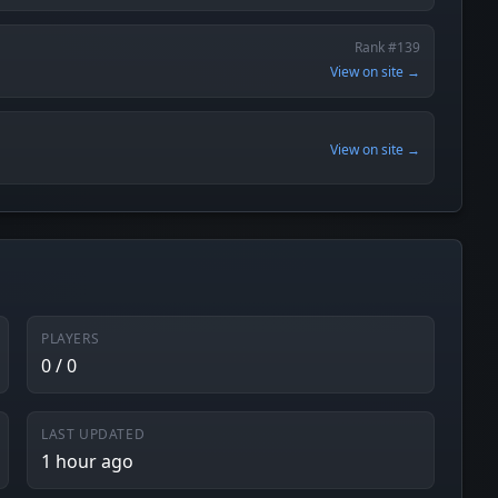
Rank #139
View on site →
View on site →
PLAYERS
0 / 0
LAST UPDATED
1 hour ago