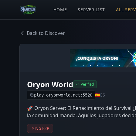
HOME
SERVER LIST
ALL SER
Back to Discover
Oryon World
Verified
🇪🇸
ES
play.oryonworld.net:5520
🚀 Oryon Server: El Renacimiento del Survival 
la comunidad manda. Aquí los jugadores deciden 
No F2P