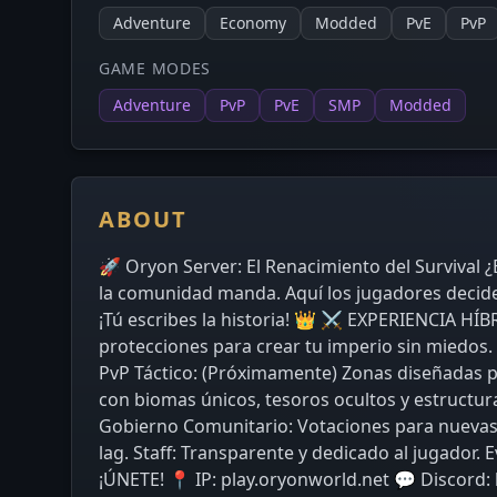
Adventure
Economy
Modded
PvE
PvP
GAME MODES
Adventure
PvP
PvE
SMP
Modded
ABOUT
🚀 Oryon Server: El Renacimiento del Survival 
la comunidad manda. Aquí los jugadores deciden
¡Tú escribes la historia! 👑 ⚔️ EXPERIENCIA HÍ
protecciones para crear tu imperio sin miedos. 
PvP Táctico: (Próximamente) Zonas diseñadas p
con biomas únicos, tesoros ocultos y estructu
Gobierno Comunitario: Votaciones para nuevas 
lag. Staff: Transparente y dedicado al jugador.
¡ÚNETE! 📍 IP: play.oryonworld.net 💬 Discord