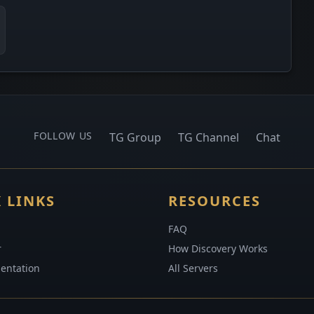
FOLLOW US
TG Group
TG Channel
Chat
 LINKS
RESOURCES
FAQ
r
How Discovery Works
entation
All Servers