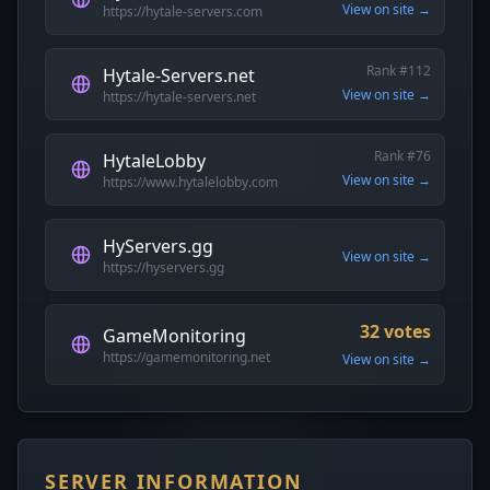
View on site →
https://hytale-servers.com
Rank #112
Hytale-Servers.net
View on site →
https://hytale-servers.net
Rank #76
HytaleLobby
View on site →
https://www.hytalelobby.com
HyServers.gg
View on site →
https://hyservers.gg
32 votes
GameMonitoring
https://gamemonitoring.net
View on site →
SERVER INFORMATION