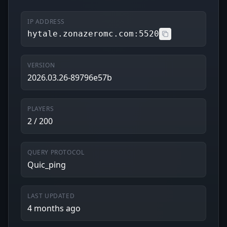
IP ADDRESS
hytale.zonazeromc.com:5520
VERSION
2026.03.26-89796e57b
PLAYERS
2 / 200
QUERY PROTOCOL
Quic_ping
LAST UPDATED
4 months ago