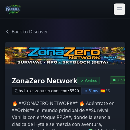
Back to Discover
ZonaZero Network
Online
Verified
🇪🇸
ES
51ms
hytale.zonazeromc.com:5520
🔥 **ZONAZERO NETWORK** 🔥 Adéntrate en
**Orbis**, el mundo principal de **Survival
Vanilla con enfoque RPG**, donde la esencia
clásica de Hytale se mezcla con aventura,