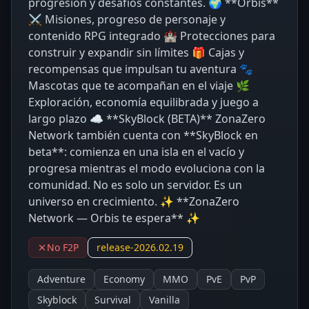
progresión y desafíos constantes. 🌍 **Orbis**
⚔️ Misiones, progreso de personaje y
contenido RPG integrado 🏰 Protecciones para
construir y expandir sin límites 🎁 Cajas y
recompensas que impulsan tu aventura 🐾
Mascotas que te acompañan en el viaje 🌿
Exploración, economía equilibrada y juego a
largo plazo ☁️ **SkyBlock (BETA)** ZonaZero
Network también cuenta con **SkyBlock en
beta**: comienza en una isla en el vacío y
progresa mientras el modo evoluciona con la
comunidad. No es solo un servidor. Es un
universo en crecimiento. ✨ **ZonaZero
Network — Orbis te espera** ✨
No F2P
release-2026.02.19
Adventure
Economy
MMO
PvE
PvP
Skyblock
Survival
Vanilla