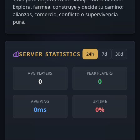
Explora, farmea, construye y decide tu camino:
alianzas, comercio, conflicto o supervivencia
pura.
SERVER STATISTICS
24h
7d
30d
AVG PLAYERS
PEAK PLAYERS
0
0
AVG PING
UPTIME
0ms
0%