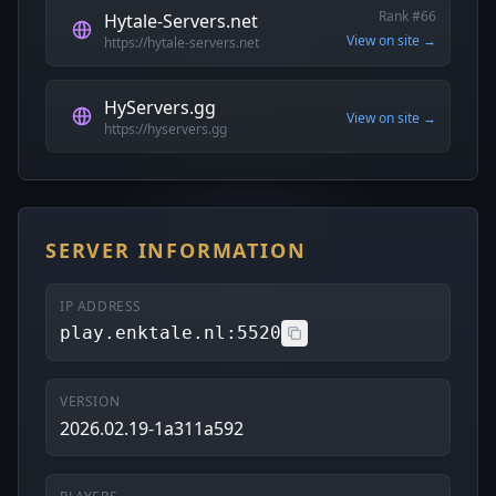
Rank #66
Hytale-Servers.net
View on site →
https://hytale-servers.net
HyServers.gg
View on site →
https://hyservers.gg
SERVER INFORMATION
IP ADDRESS
play.enktale.nl:5520
VERSION
2026.02.19-1a311a592