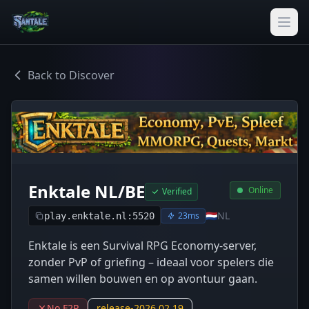
Back to Discover
Enktale NL/BE
Online
Verified
🇳🇱
NL
23ms
play.enktale.nl:5520
Enktale is een Survival RPG Economy-server,
zonder PvP of griefing – ideaal voor spelers die
samen willen bouwen en op avontuur gaan.
No F2P
release-2026.02.19